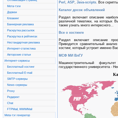
Оптимизация страниц
Perl
,
ASP
,
Java-scripts
. Все скрипт
Мета-тэги
Каталог досок объявлений
Дорвеи
Раздел включает описание наибол
Клоакинг
различной тематики, на которых В
Баннерная реклама
также узнать много интересного...
Раскрутка рассылок
Все о хостинге
Раскрутка в рейтингах
Раздел включает описание проф
Нестандартная реклама
Приводится сравнительный анализ
хостинг, который устроит именно Вас
Интернет-статистика
Авторские статьи
МСФ МИ ВлГУ
Интернет-сервисы
Машиностроительный факультет
государственного университета - Н
Бесплатный хостинг
Бесплатный E-mail
Ка
SMTP-серверы
News-серверы
Proxy
Редирект
Chat
FTPMail, WWWMail
Meta-тэг генератор