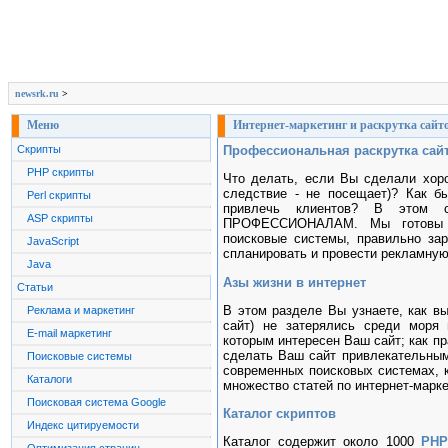
newsrk.ru
>
Меню
Интернет-маркетинг и раскрутка сайт
Скрипты
Профессиональная раскрутка сай
PHP скрипты
Что делать, если Вы сделали хоро
следствие - не посещает)? Как б
Perl скрипты
привлечь клиентов? В этом с
ASP скрипты
ПРОФЕССИОНАЛАМ. Мы готовы п
поисковые системы, правильно зар
JavaScript
спланировать и провести рекламную
Java
Азы жизни в интернет
Статьи
В этом разделе Вы узнаете, как вы
Реклама и маркетинг
сайт) не затерялись среди моря 
E-mail маркетинг
которым интересен Ваш сайт; как п
сделать Ваш сайт привлекательным
Поисковые системы
современных поисковых системах, к
Каталоги
множество статей по интернет-марке
Поисковая система Google
Каталог скриптов
Индекс цитируемости
Каталог содержит около 1000
PHP